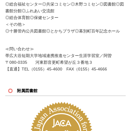
◎総合福祉センター◎共栄コミセン◎木野コミセン◎図書館◎図
書館分館◎ふれあい交流館
◎総合体育館◎保健センター
＜その他＞
◎十勝管内公共図書館◎とかちプラザ◎幕別町百年記念ホール
≪問い合わせ≫
帯広大谷短期大学地域連携推進センター生涯学習室／阿曽
〒080-0335 河東郡音更町希望が丘３番地３
【直通】TEL（0155）45-4600 FAX（0155）45-4666
附属図書館