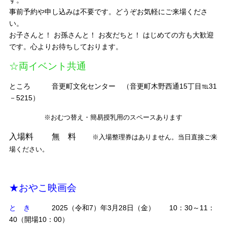
事前予約や申し込みは不要です。どうぞお気軽にご来場くださ
い。
お子さんと！ お孫さんと！ お友だちと！ はじめての方も大歓迎
です。心よりお待ちしております。
☆両イベント共通
ところ
音更町文化センター
（音更町木野西通15丁目
℡31
－5215）
※おむつ替え・簡易授乳用のスペースあります
入場料
無 料
※
入場整理券はありません。当日直接ご来
場ください。
★おやこ映画会
と き
2025（令和7）年3月28日（金） 10：30～11：
40（開場10：00）