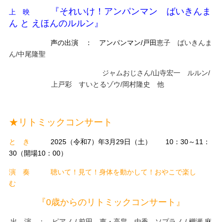
『それいけ！アンパンマン ばいきんま
上 映
ん と えほんのルルン
』
声の出演 ： アンパンマン/戸田
恵子 ばいきんま
ん/中尾隆聖
ジャムおじさん/山寺宏一 ルルン/
上戸彩 すいとるゾウ/岡村隆史 他
★リトミックコンサート
と き
2025（令和7）年3月29日（土） 10：30～11：
30（開場10：00）
演 奏
聴いて！見て！身体を動かして！おやこで楽し
む
『0歳からのリトミックコンサート
』
出 演 ： ピアノ / 前田 恵・高畠 由香 ソプラノ / 棚瀬 麻