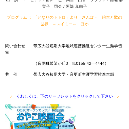
実子 司会 / 阿部 真由子
プログラム ：
「となりのトトロ」より さんぽ・ 絵本と歌の
世界 ～スイミー～ ほか
問い合わせ
帯広大谷短期大学地域連携推進センター生涯学習
室
（音更町希望が丘3 ℡0155-42―4444）
共 催
帯広大谷短期大学・音更町生涯学習推進本部
♪
くわしくは、下のリーフレットをクリックして下さい
♪