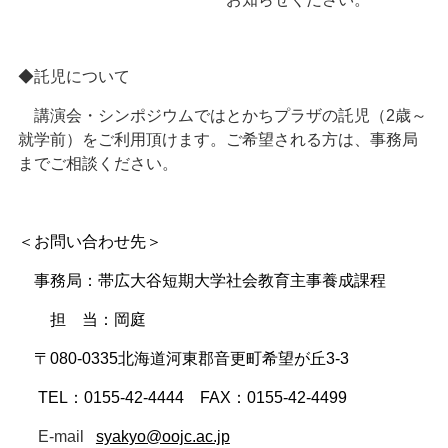
◆託児について
講演会・シンポジウムではとかちプラザの託児（2歳～
就学前）をご利用頂けます。ご希望される方は、事務局
までご相談ください。
＜お問い合わせ先＞
事務局：帯広大谷短期大学社会教育主事養成課程
担 当：岡庭
〒080-0335
北海道河東郡音更町希望が丘
3-3
TEL
：0155-42-4444
FAX
：
0155-42-4499
E-mail
syakyo@oojc.ac.jp