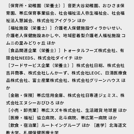
［保育所・幼稚園（栄養士）］音更大谷幼稚園、おひさま保
育園、帯広保育事業協会、社会福祉法人弥生福祉会、社会福
祉法人慧誠会、株式会社アイグラン ほか
［福祉施設（栄養士）］介護老人保健施設ヴィラかいせい、
介護老人保健施設あかしや、地域密着型介護老人福祉施設 コ
ムニの里みどりヶ丘 ほか
［食品関連企業（栄養士）］トォータルフーズ株式会社、有
限会社NEEDS、株式会社ダイイチ ほか
［フードサービス企業（栄養士）］株式会社日総、株式会社
吉井商事、株式会社しんかーず、株式会社LEOC、日清医療食
品株式会社、富士産業株式会社、株式会社グリーンハウス ほ
か
［金融・保険］帯広信用金庫、株式会社日専連ジェミス、株
式会社エヌシーおびひろ ほか
［小売・卸売業］帯広スズキ株式会社、生活雑貨 地球屋 ほか
［医療・福祉］協立病院、北斗病院、帯広第一病院 ほか
［飲食・宿泊業］ルートイングループ ほか ［進学］北海道文
教大学、札幌保健医療大学